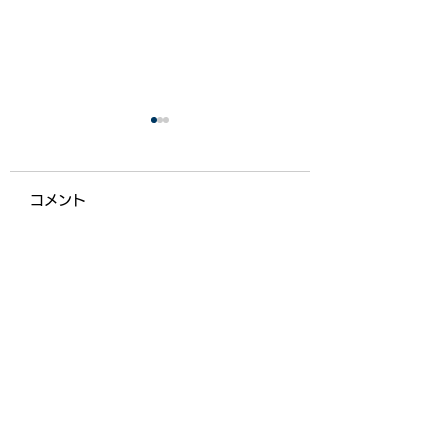
コメント
アイロンビーズ🎨
コメントが読み込まれませんでした。
この夏にプライベート
技術的な問題があったようです。お手数です
が、再度接続するか、ページを再読み込みして
でしたいこと☀️
ださい。
再読み込み