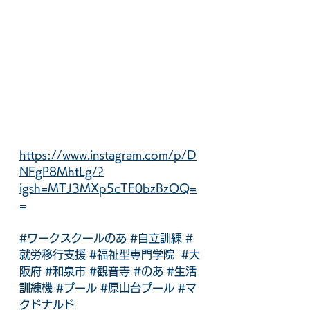
https://www.instagram.com/p/D
NFgP8MhtLg/?
igsh=MTJ3MXp5cTE0bzBzOQ=
=
#ワークスクールのあ
#自立訓練
#
就労移行支援
#福祉型専門学院
#大
阪府
#和泉市
#観音寺
#のあ
#生活
訓練機
#プール
#原山台プール
#マ
クドナルド