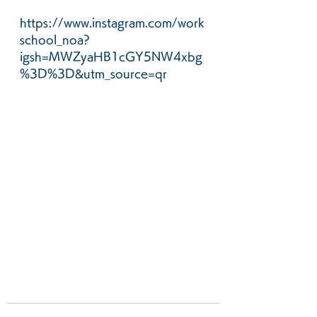
https://www.instagram.com/work
school_noa?
igsh=MWZyaHB1cGY5NW4xbg
%3D%3D&utm_source=qr