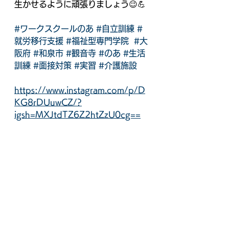
生かせるように頑張りましょう😉💪
#ワークスクールのあ
#自立訓練
#
就労移行支援
#福祉型専門学院
#大
阪府
#和泉市
#観音寺
#のあ
#生活
訓練
#面接対策
#実習
#介護施設
https://www.instagram.com/p/D
KG8rDUuwCZ/?
igsh=MXJtdTZ6Z2htZzU0cg==