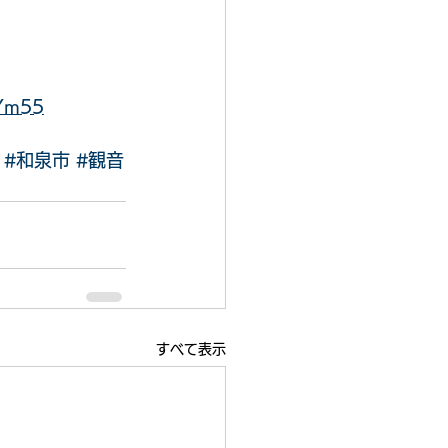
nYm55
#和泉市
#観音
すべて表示