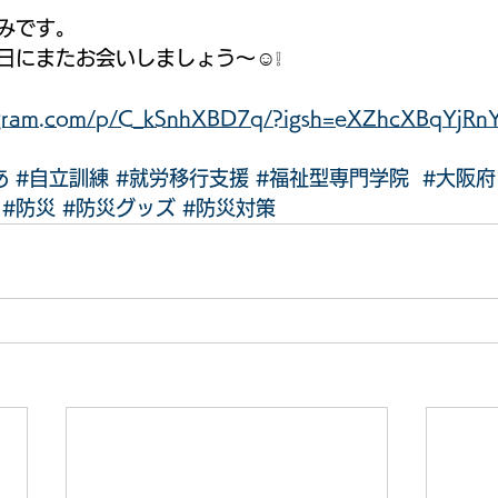
みです。
日にまたお会いしましょう〜☺️❕
tagram.com/p/C_kSnhXBD7q/?igsh=eXZhcXBqYjR
あ
#自立訓練
#就労移行支援
#福祉型専門学院
#大阪府
#防災
#防災グッズ
#防災対策