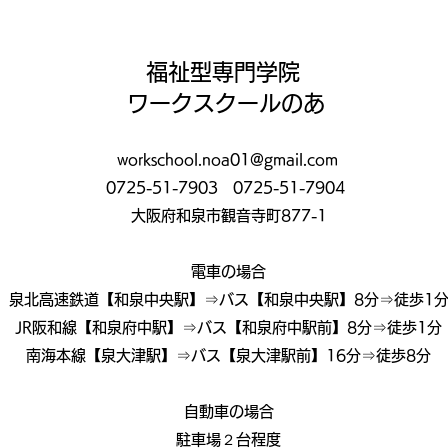
いこと☀️
福祉型専門学院
ワークスクールのあ
workschool.noa01@gmail.com
0725-51-7903
0725-51-7904
大阪府和泉市観音寺町877-1
電車の場合
泉北高速鉄道【和泉中央駅】⇒バス【和泉中央駅】8分⇒徒歩1
JR阪和線【和泉府中駅】⇒バス【和泉府中駅前】8分⇒徒歩1分
南海本線【泉大津駅】⇒バス【泉大津駅前】16分⇒徒歩8分
自動車の場合
駐車場２台程度