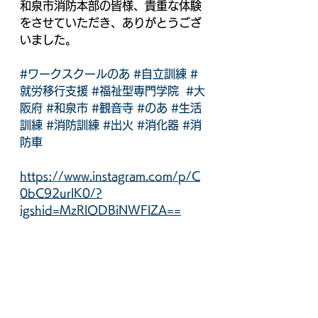
和泉市消防本部の皆様、貴重な体験
をさせていただき、ありがとうござ
いました。
#ワークスクールのあ
#自立訓練
#
就労移行支援
#福祉型専門学院
#大
阪府
#和泉市
#観音寺
#のあ
#生活
訓練
#消防訓練
#出火
#消化器
#消
防車
https://www.instagram.com/p/C
0bC92urlK0/?
igshid=MzRlODBiNWFlZA==