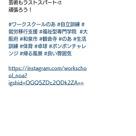
芸術もラストスパート🎨
頑張ろう！
#ワークスクールのあ
#自立訓練
#
就労移行支援
#福祉型専門学院
#大
阪府
#和泉市
#観音寺
#のあ
#生活
訓練
#体育
#卓球
#ポンポンチャレ
ンジ
#帰る風景
#良い雰囲気
https://instagram.com/workscho
ol_noa?
igshid=OGQ5ZDc2ODk2ZA==