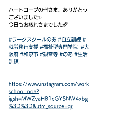
ハートコープの皆さま、ありがとう
ございました✨
今日もお疲れさまでした🌈
#ワークスクールのあ
#自立訓練
#
就労移行支援
#福祉型専門学院
#大
阪府
#和泉市
#観音寺
#のあ
#生活
訓練
https://www.instagram.com/work
school_noa?
igsh=MWZyaHB1cGY5NW4xbg
%3D%3D&utm_source=qr