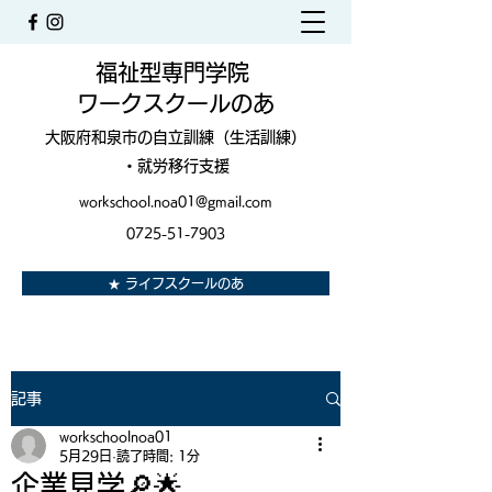
福祉型専門学院
ワークスクールのあ
大阪府和泉市の自立訓練（生活訓練）
・就労移行支援
workschool.noa01@gmail.com
0725-51-7903
★ ライフスクールのあ
記事
workschoolnoa01
5月29日
読了時間: 1分
企業見学🔎🌟