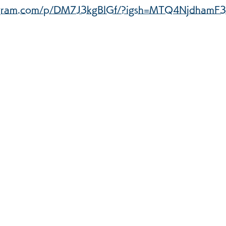
tagram.com/p/DM7J3kgBlGf/?igsh=MTQ4NjdhamF