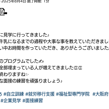
2025年8月4日
読了時間: 1分
📝
に見学に行ってきました♪
牛乳になるまでの過程や大事な事を教えていただきました
い中お時間を作っていただき、ありがとうございました
のプログラムでした✍️
全部埋まっている人が増えてきました👏👏
終わりますね✨
な面接の練習を頑張りましょう♪
あ
#自立訓練
#就労移行支援
#福祉型専門学院
#大阪府
#企業見学
#面接練習