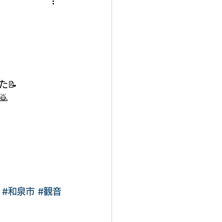
📝

#和泉市
#観音