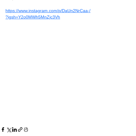
https://www.instagram.com/p/DaUn2NrCaa-/
?igsh=Y2o0MWh5MnZjc3Vh