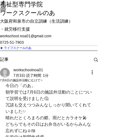
福祉型専門学院
ワークスクールのあ
大阪府和泉市の自立訓練（生活訓練）
・就労移行支援
workschool.noa01@gmail.com
0725-51-7903
★ ライフスクールのあ
記事
workschoolnoa01
7月3日
読了時間: 1分
7月6日の施設外活動にむけて✨
今日の「のあ」
朝学習では7月6日の施設外活動のことについ
て説明を受けました🤔
冗談も交えつつみんなしっかり聞いてくれて
いました✨
晴れだとくろまろの郷、雨だとカラオケ🎤　
どちらでもその日はお弁当がいるからみんな
忘れずにね☺️🍱