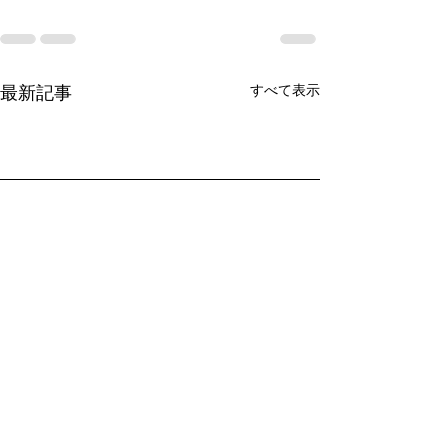
すべて表示
最新記事
コメント
アイロンビーズ🎨✨
アイロンビーズ🎨✨
この夏にプライベート
いよいよ納涼祭まであ
この夏にプライベート
いよいよ納涼祭まであ
この夏にプライベート
コメントを追加…
と1週間😤
と1週間😤
でしたいこと☀️
でしたいこと☀️
でしたいこと☀️
福祉型専門学院
ワークスクールのあ
workschool.noa01@gmail.com
0725-51-7903