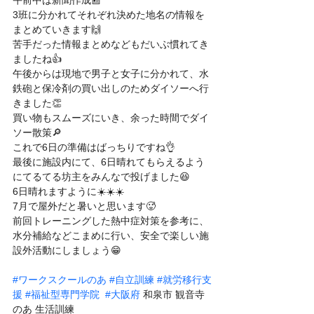
午前中は新聞作成📰
3班に分かれてそれぞれ決めた地名の情報を
まとめていきます🙌
苦手だった情報まとめなどもだいぶ慣れてき
ましたね👍
午後からは現地で男子と女子に分かれて、水
鉄砲と保冷剤の買い出しのためダイソーへ行
きました👏　
買い物もスムーズにいき、余った時間でダイ
ソー散策🔎
これで6日の準備はばっちりですね👌
最後に施設内にて、6日晴れてもらえるよう
にてるてる坊主をみんなで投げました😆
6日晴れますように☀️☀️☀️
7月で屋外だと暑いと思います🥵
前回トレーニングした熱中症対策を参考に、
水分補給などこまめに行い、安全で楽しい施
設外活動にしましょう😁
#ワークスクールのあ
#自立訓練
#就労移行支
援
#福祉型専門学院
#大阪府
 和泉市 観音寺 
のあ 生活訓練