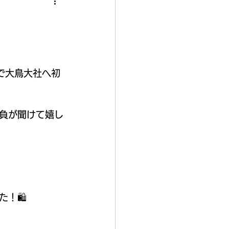
で大鳥大社へ初
負が聞けて嬉し
！🛍️