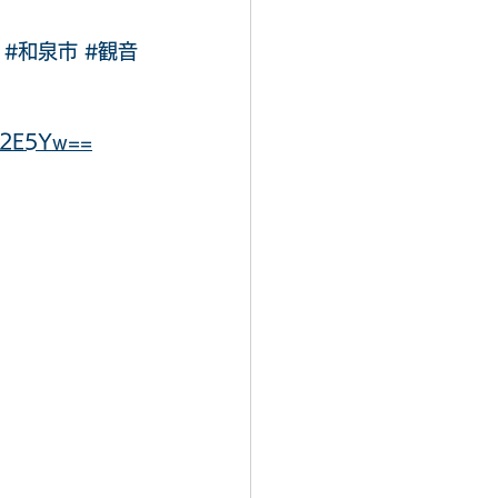
#和泉市
#観音
c2E5Yw==