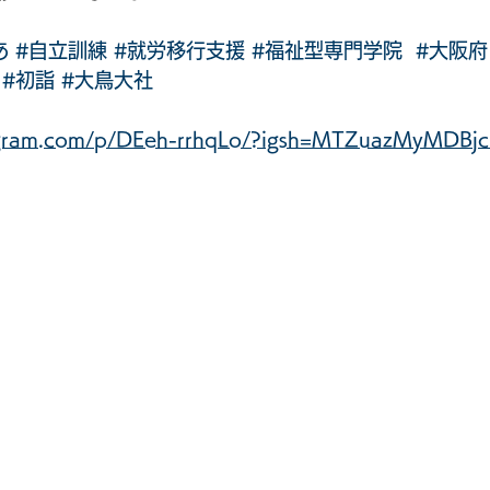
あ
#自立訓練
#就労移行支援
#福祉型専門学院
#大阪府
#初詣
#大鳥大社
tagram.com/p/DEeh-rrhqLo/?igsh=MTZuazMyMDBj