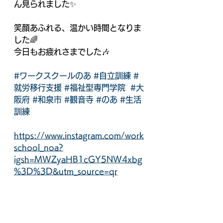
ん見られました✨
笑顔あふれる、温かい時間となりま
した🌈
今日もお疲れさまでした🎶
#ワークスクールのあ
#自立訓練
#
就労移行支援
#福祉型専門学院
#大
阪府
#和泉市
#観音寺
#のあ
#生活
訓練
https://www.instagram.com/work
school_noa?
igsh=MWZyaHB1cGY5NW4xbg
%3D%3D&utm_source=qr