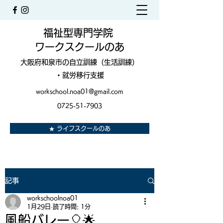
福祉型専門学院
ワークスクールのあ
大阪府和泉市の自立訓練（生活訓練）
・就労移行支援
workschool.noa01@gmail.com
0725-51-7903
★ ライフスクールのあ
記事
workschoolnoa01
1月29日
読了時間: 1分
風船バレー🎈🌟