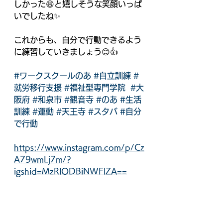
しかった😆と嬉しそうな笑顔いっぱ
いでしたね✨
これからも、自分で行動できるよう
に練習していきましょう😊👍
#ワークスクールのあ
#自立訓練
#
就労移行支援
#福祉型専門学院
#大
阪府
#和泉市
#観音寺
#のあ
#生活
訓練
#運動
#天王寺
#スタバ
#自分
で行動
https://www.instagram.com/p/Cz
A79wmLj7m/?
igshid=MzRlODBiNWFlZA==