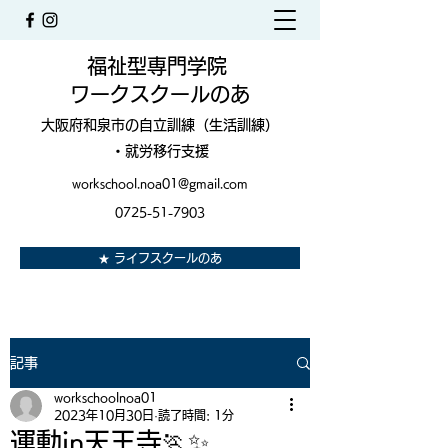
福祉型専門学院
ワークスクールのあ
大阪府和泉市の自立訓練（生活訓練）
・就労移行支援
workschool.noa01@gmail.com
0725-51-7903
★ ライフスクールのあ
記事
workschoolnoa01
2023年10月30日
読了時間: 1分
運動in天王寺🏃✨