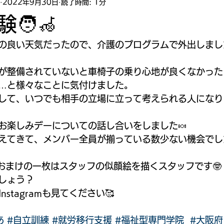
2022年9月30日
読了時間: 1分
🧑‍🦽
の良い天気だったので、介護のプログラムで外出しました
が整備されていないと車椅子の乗り心地が良くなかった
…と様々なことに気付けました。
して、いつでも相手の立場に立って考えられる人になりま
お楽しみデーについての話し合いをしました🍬
えてきて、メンバー全員が揃っている数少ない機会でし
最後のおまけの一枚はスタッフの似顔絵を描くスタッフです🤓
しょう？
nstagramも見てください🥰
あ
#自立訓練
#就労移行支援
#福祉型専門学院
#大阪府