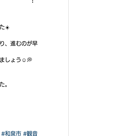
☀️
り、進むのが早
しょう☺️💭
た。
#和泉市
#観音