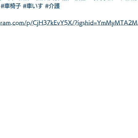
#車椅子
#車いす
#介護
tagram.com/p/CjH37kEvY5X/?igshid=YmMyMTA2