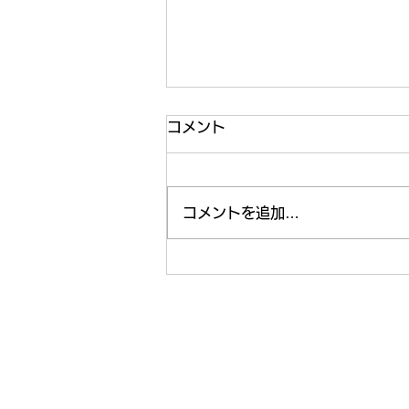
コメント
コメントを追加…
いよいよ納涼祭まであと1週
間😤