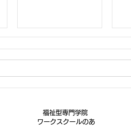
アイ
この夏にプライベートでした
いこと☀️
福祉型専門学院
ワークスクールのあ