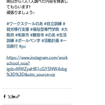
明日から1人1人調べた内容を発表し
てもらいます❗️
頑張りましょう♪
#ワークスクールのあ
#自立訓練
#
就労移行支援
#福祉型専門学院
#大
阪府
#和泉市
#観音寺
#のあ
#生活
訓練
#ボールペン字
#活動計画
#一
泊旅行
#pc
https://www.instagram.com/work
school_noa?
igsh=MWZyaHB1cGY5NW4xbg
%3D%3D&utm_source=qr