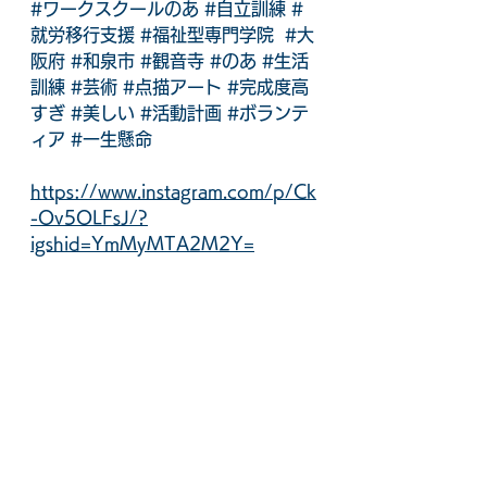
#ワークスクールのあ
#自立訓練
#
就労移行支援
#福祉型専門学院
#大
阪府
#和泉市
#観音寺
#のあ
#生活
訓練
#芸術
#点描アート
#完成度高
すぎ
#美しい
#活動計画
#ボランテ
ィア
#一生懸命
https://www.instagram.com/p/Ck
-Ov5OLFsJ/?
igshid=YmMyMTA2M2Y=