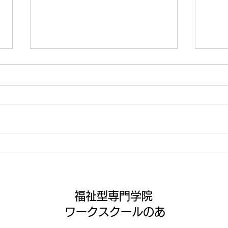
運動🏃‍♂️
いよ
間😤
福祉型専門学院
ワークスクールのあ