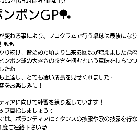
2024年6月24日
読了時間: 1分
ンポンGP🏓
が変わる事により、プログラムで行う卓球は最後になり
🏓🏓
やり続け、皆始めた頃より出来る回数が増えました👏👏
ピンポン球の大きさの感覚を掴むという意味を持ちつつ
した👍
も上達し、とても凄い成長を見せくれました♪
容をお楽しみに！
ティアに向けて練習を繰り返しています！
ップ目指しましょう☺️
では、ボランティアにてダンスの披露や歌の披露を行な
1度ご連絡下さい😌