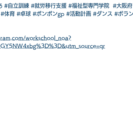
あ
#自立訓練
#就労移行支援
#福祉型専門学院
#大阪府
#体育
#卓球
#ポンポンgp
#活動計画
#ダンス
#ボラ
agram.com/workschool_noa?
cGY5NW4xbg%3D%3D&utm_source=qr