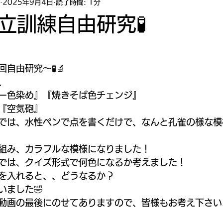
2025年9月4日
読了時間: 1分
立訓練自由研究🧪
自由研究〜🧪🔬
、
ー色染め』『焼きそば色チェンジ』
『空気砲』
では、水性ペンで点を書くだけで、なんと孔雀の様な模
組み、カラフルな模様になりました！
では、クイズ形式で何色になるか考えました！
を入れると、、どうなるか？
いました🤣
動画の最後にのせてありますので、皆様もお考え下さい