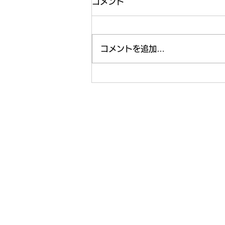
コメント
コメントを追加…
いよいよ納涼祭まであと1週
間😤