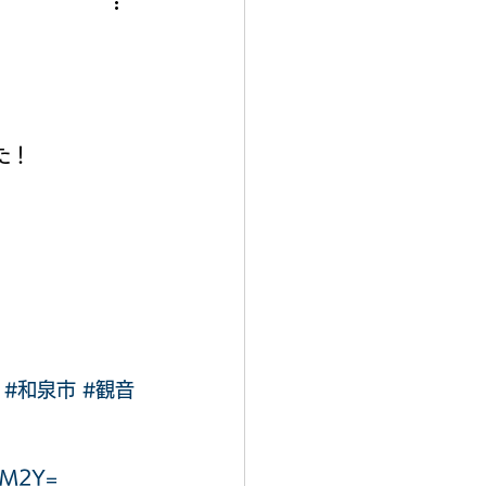
た！
#和泉市
#観音
2M2Y=