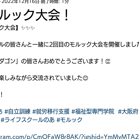
2022年12月16日
読了時間: 1分
ルック大会！
ク大会】✨✨✨
ルの皆さんと一緒に2回目のモルック大会を開催しまし
ダゴン」の皆さんおめでとうございます！👏
楽しみながら交流されていました😊
！
あ
#自立訓練
#就労移行支援
#福祉型専門学院
#大阪府
#ライフスクールのあ
#モルック
stagram.com/p/CmOFaW8r8AK/?igshid=YmMyMTA