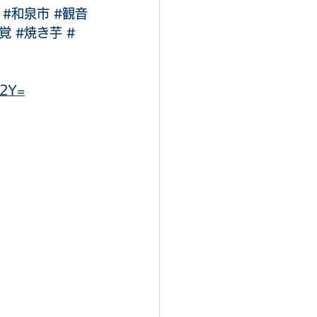
#和泉市
#観音
覚
#焼き芋
#
M2Y=