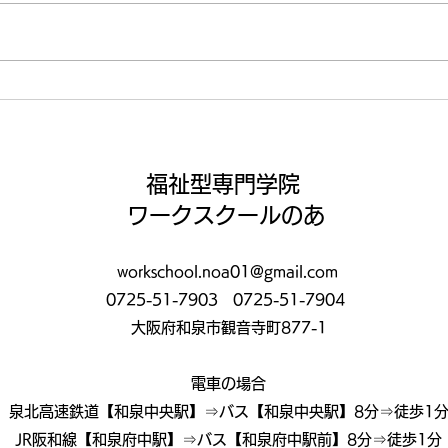
運動🏃‍♂️
いよ
間😤
福祉型専門学院
ワークスクールのあ
workschool.noa01@gmail.com
0725-51-7903
0725-51-7904
大阪府和泉市観音寺町877-1
電車の場合
泉北高速鉄道【和泉中央駅】⇒バス【和泉中央駅】8分⇒徒歩1
JR阪和線【和泉府中駅】⇒バス【和泉府中駅前】8分⇒徒歩1分