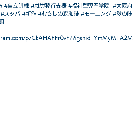
あ
#自立訓練
#就労移行支援
#福祉型専門学院
#大阪府
#スタバ
#新作
#むさしの森珈琲
#モーニング
#秋の味
顔
tagram.com/p/CkAHAFFr0vh/?igshid=YmMyMTA2