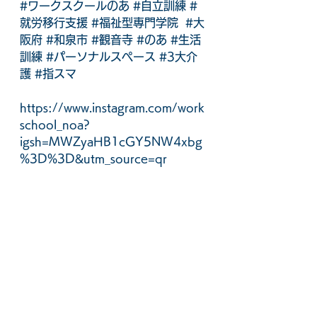
#ワークスクールのあ
#自立訓練
#
就労移行支援
#福祉型専門学院
#大
阪府
#和泉市
#観音寺
#のあ
#生活
訓練
#パーソナルスペース
#3大介
護
#指スマ
https://www.instagram.com/work
school_noa?
igsh=MWZyaHB1cGY5NW4xbg
%3D%3D&utm_source=qr