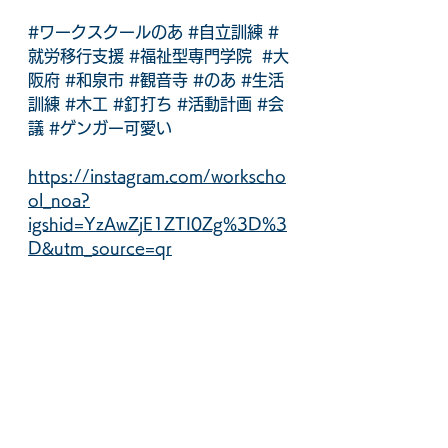
#ワークスクールのあ
#自立訓練
#
就労移行支援
#福祉型専門学院
#大
阪府
#和泉市
#観音寺
#のあ
#生活
訓練
#木工
#釘打ち
#活動計画
#会
議
#ゲンガー可愛い
https://instagram.com/workscho
ol_noa?
igshid=YzAwZjE1ZTI0Zg%3D%3
D&utm_source=qr