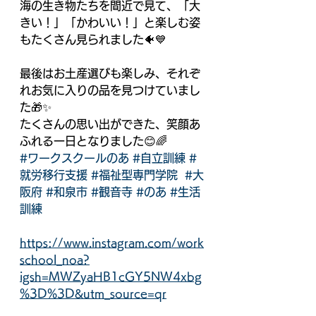
海の生き物たちを間近で見て、「大
きい！」「かわいい！」と楽しむ姿
もたくさん見られました🐠💙
最後はお土産選びも楽しみ、それぞ
れお気に入りの品を見つけていまし
た🎁✨
たくさんの思い出ができた、笑顔あ
ふれる一日となりました😊🌈
#ワークスクールのあ
#自立訓練
#
就労移行支援
#福祉型専門学院
#大
阪府
#和泉市
#観音寺
#のあ
#生活
訓練
https://www.instagram.com/work
school_noa?
igsh=MWZyaHB1cGY5NW4xbg
%3D%3D&utm_source=qr