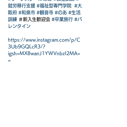
就労移行支援
#福祉型専門学院
#大
阪府
#和泉市
#観音寺
#のあ
#生活
訓練
 ＃新入生歓迎会 
#卒業旅行
#バ
レンタイン
https://www.instagram.com/p/C
3Ub9GQLcR3/?
igsh=MXBwanJ1YWVnbzI2MA=
=