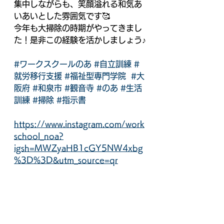
集中しながらも、笑顔溢れる和気あ
いあいとした雰囲気です🥰
今年も大掃除の時期がやってきまし
た！是非この経験を活かしましょう♪
#ワークスクールのあ
#自立訓練
#
就労移行支援
#福祉型専門学院
#大
阪府
#和泉市
#観音寺
#のあ
#生活
訓練
#掃除
#指示書
https://www.instagram.com/work
school_noa?
igsh=MWZyaHB1cGY5NW4xbg
%3D%3D&utm_source=qr