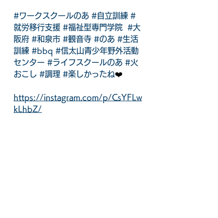
#ワークスクールのあ
#自立訓練
#
就労移行支援
#福祉型専門学院
#大
阪府
#和泉市
#観音寺
#のあ
#生活
訓練
#bbq
#信太山青少年野外活動
センター
#ライフスクールのあ
#火
おこし
#調理
#楽しかったね
❤️
https://instagram.com/p/CsYFLw
kLhbZ/