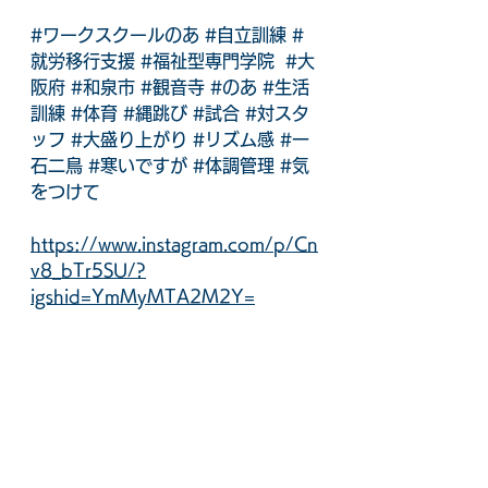
#ワークスクールのあ
#自立訓練
#
就労移行支援
#福祉型専門学院
#大
阪府
#和泉市
#観音寺
#のあ
#生活
訓練
#体育
#縄跳び
#試合
#対スタ
ッフ
#大盛り上がり
#リズム感
#一
石二鳥
#寒いですが
#体調管理
#気
をつけて
https://www.instagram.com/p/Cn
v8_bTr5SU/?
igshid=YmMyMTA2M2Y=