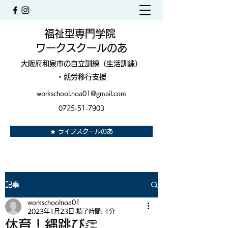
福祉型専門学院
ワークスクールのあ
大阪府和泉市の自立訓練（生活訓練）
・就労移行支援
workschool.noa01@gmail.com
0725-51-7903
★ ライフスクールのあ
記事
workschoolnoa01
2023年1月23日
読了時間: 1分
体育！縄跳び👏