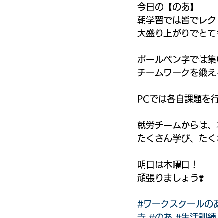
今日の【のあ】　
朝学習では皆でレク
大盛り上がりでとて
ボールペン字では集
チームワークを鍛え
PCでは各自課題を
就労チームからは、
たくさん学び、たく
明日は木曜日！
頑張りましょう❣️
#ワークスクールの
寺
#のあ
#生活訓練