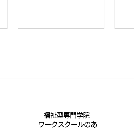
いよいよ納涼祭まであと1週
この
間😤
いこ
福祉型専門学院
ワークスクールのあ