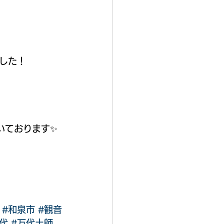
した！
いております✨
#和泉市
#観音
代
#万代土師