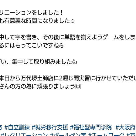
リエーションをしました！
も有意義な時間になりました☺️
中して字を書き、その後に単語を揃えようゲームをしま
るにはもってこいですね💪
行い、集中して取り組みました👍
本日から万代堺土師店に2週じ間実習に行かせていただ
さんの方の為に頑張りましょう🙌
あ
#自立訓練
#就労移行支援
#福祉型専門学院
#大阪府
#レクリエーション
#ボールペン字
#チームワーク
#万