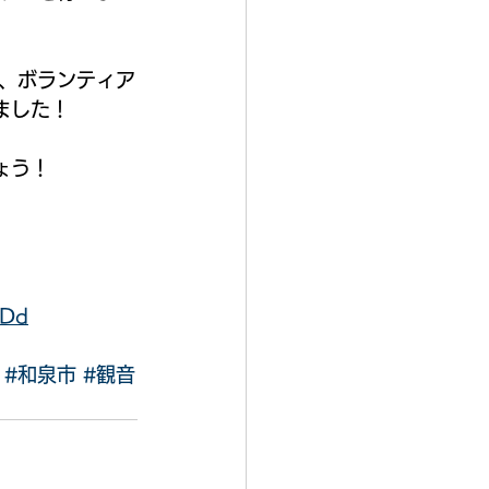
、ボランティア
ました！
ょう！
eDd
#和泉市
#観音