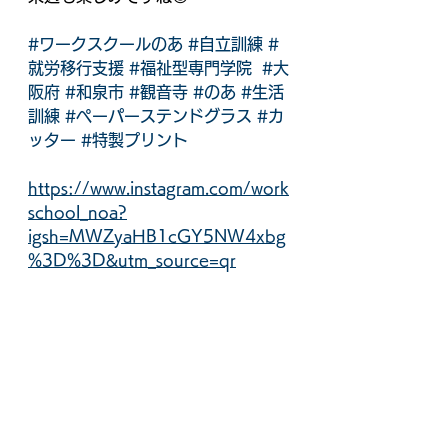
#ワークスクールのあ
#自立訓練
#
就労移行支援
#福祉型専門学院
#大
阪府
#和泉市
#観音寺
#のあ
#生活
訓練
#ペーパーステンドグラス
#カ
ッター
#特製プリント
https://www.instagram.com/work
school_noa?
igsh=MWZyaHB1cGY5NW4xbg
%3D%3D&utm_source=qr