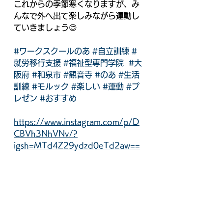
これからの季節寒くなりますが、み
んなで外へ出て楽しみながら運動し
ていきましょう😊
#ワークスクールのあ
#自立訓練
#
就労移行支援
#福祉型専門学院
#大
阪府
#和泉市
#観音寺
#のあ
#生活
訓練
#モルック
#楽しい
#運動
#プ
レゼン
#おすすめ
https://www.instagram.com/p/D
CBVh3NhVNv/?
igsh=MTd4Z29ydzd0eTd2aw==