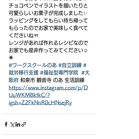
チョコペンでイラストを描いたりと
可愛らしいお菓子が完成しました✨
ラッピングをしてもらい持ち帰って
もらったのでお家で美味しく食べて
くださいね🍴
レンジがあれば作れるレシピなので
お家でも是非作ってみてください☺️
🌟
#ワークスクールのあ
#自立訓練
#
就労移行支援
#福祉型専門学院
#大
阪府
 和泉市 観音寺 のあ 生活訓練
https://www.instagram.com/p/D
UuWKMBkfkC/?
igsh=Z2FkNnR0cHNsejRy