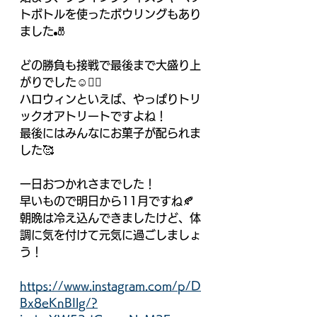
トボトルを使ったボウリングもあり
ました🎳
どの勝負も接戦で最後まで大盛り上
がりでした☺️❤️‍🔥
ハロウィンといえば、やっぱりトリ
ックオアトリートですよね！
最後にはみんなにお菓子が配られま
した🥰
一日おつかれさまでした！
早いもので明日から11月ですね🍂
朝晩は冷え込んできましたけど、体
調に気を付けて元気に過ごしましょ
う！
https://www.instagram.com/p/D
Bx8eKnBIlg/?