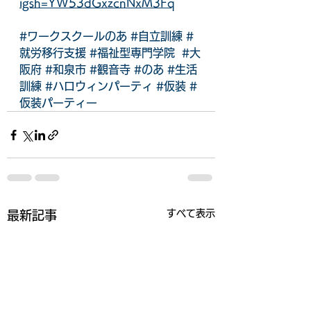
igsh=YW53dGxzcnNxM3Fq
#ワークスクールのあ
#自立訓練
#
就労移行支援
#福祉型専門学院
#大
阪府
#和泉市
#観音寺
#のあ
#生活
訓練
#ハロウィンパーティ
#仮装
#
仮装パーティー
すべて表示
最新記事