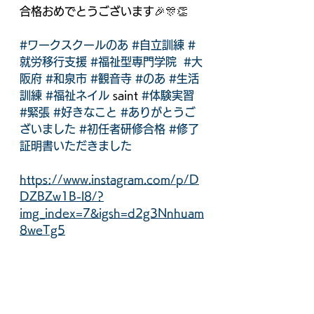
合格おめでとうございます🎉🎊👏
#ワークスクールのあ
#自立訓練
#
就労移行支援
#福祉型専門学院
#大
阪府
#和泉市
#観音寺
#のあ
#生活
訓練
#福祉ネイル
 saint 
#体験実習
#緊張
#好きなこと
#ありがとうご
ざいました
#初任者研修合格
#修了
証明書いただきました
https://www.instagram.com/p/D
DZBZw1B-l8/?
img_index=7&igsh=d2g3Nnhuam
8weTg5