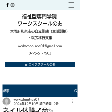
福祉型専門学院
ワークスクールのあ
大阪府和泉市の自立訓練（生活訓練）
・就労移行支援
workschool.noa01@gmail.com
0725-51-7903
★ ライフスクールのあ
記事
workschoolnoa01
2024年12月10日
読了時間: 2分
ネイル体験💅🥹✨