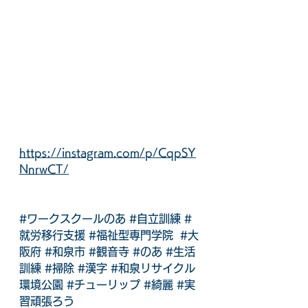
https://instagram.com/p/CqpSY
NnrwCT/
#ワークスクールのあ
#自立訓練
#
就労移行支援
#福祉型専門学院
#大
阪府
#和泉市
#観音寺
#のあ
#生活
訓練
#掃除
#漢字
#和泉リサイクル
環境公園
#チューリップ
#綺麗
#実
習頑張ろう