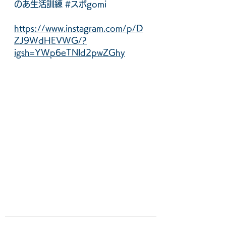
のあ生活訓練
#スポgomi
https://www.instagram.com/p/D
ZJ9WdHEVWG/?
igsh=YWp6eTNld2pwZGhy