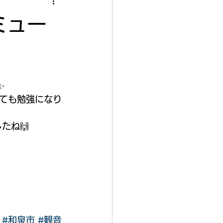
ミュー
✨
ても勉強になり
たね🙌
#和泉市
#観音