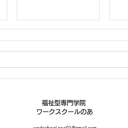
念願
アイロンビーズ🎨✨
福祉型専門学院
ワークスクールのあ
workschool.noa01@gmail.com