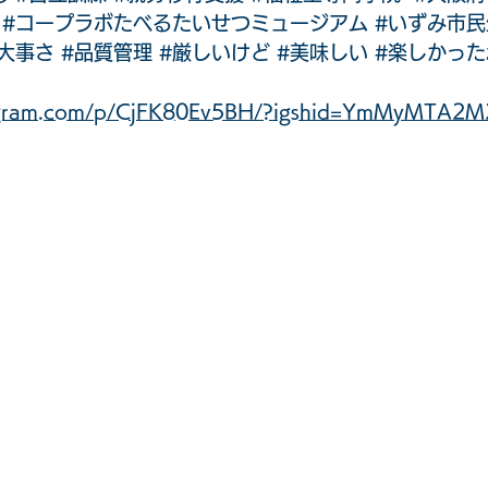
#コープラボたべるたいせつミュージアム
#いずみ市民
#大事さ
#品質管理
#厳しいけど
#美味しい
#楽しかった
tagram.com/p/CjFK80Ev5BH/?igshid=YmMyMTA2