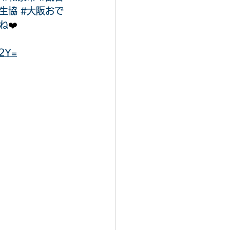
生協
#大阪おで
ね
❤️
M2Y=