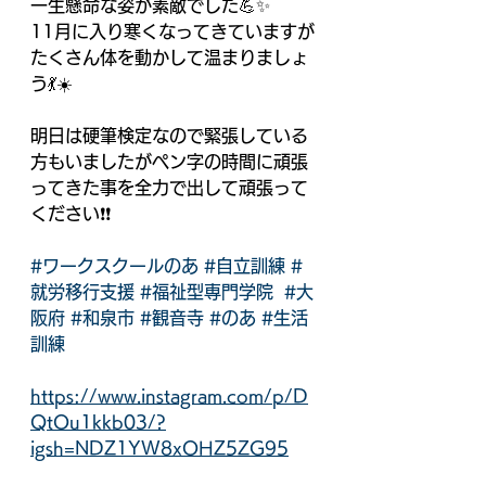
一生懸命な姿が素敵でした💪✨
11月に入り寒くなってきていますが
たくさん体を動かして温まりましょ
う💃☀️
明日は硬筆検定なので緊張している
方もいましたがペン字の時間に頑張
ってきた事を全力で出して頑張って
ください❗️❗️
#ワークスクールのあ
#自立訓練
#
就労移行支援
#福祉型専門学院
#大
阪府
#和泉市
#観音寺
#のあ
#生活
訓練
https://www.instagram.com/p/D
QtOu1kkb03/?
igsh=NDZ1YW8xOHZ5ZG95