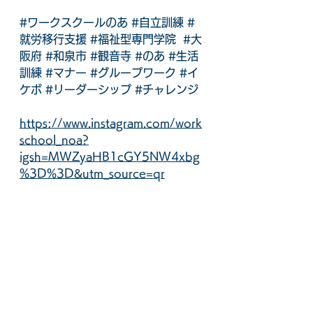
#ワークスクールのあ
#自立訓練
#
就労移行支援
#福祉型専門学院
#大
阪府
#和泉市
#観音寺
#のあ
#生活
訓練
#マナー
#グループワーク
#イ
ケボ
#リーダーシップ
#チャレンジ
https://www.instagram.com/work
school_noa?
igsh=MWZyaHB1cGY5NW4xbg
%3D%3D&utm_source=qr