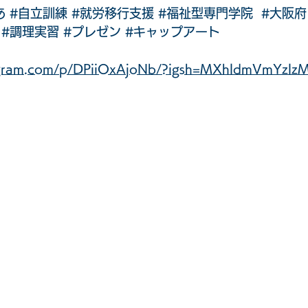
あ
#自立訓練
#就労移行支援
#福祉型専門学院
#大阪府
#調理実習
#プレゼン
#キャップアート
tagram.com/p/DPiiOxAjoNb/?igsh=MXhldmVmYzlz