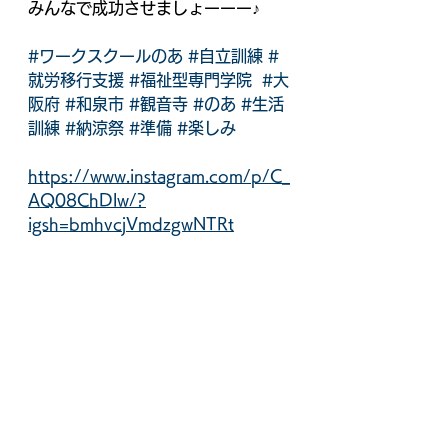
みんなで成功させましょーーー♪
#ワークスクールのあ
#自立訓練
#
就労移行支援
#福祉型専門学院
#大
阪府
#和泉市
#観音寺
#のあ
#生活
訓練
#納涼祭
#準備
#楽しみ
https://www.instagram.com/p/C_
AQ08ChDlw/?
igsh=bmhvcjVmdzgwNTRt