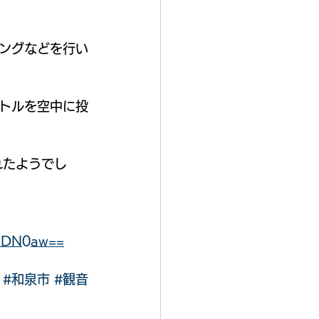
ングなどを行い
トルを空中に投
れたようでし
kaDN0aw==
#和泉市
#観音