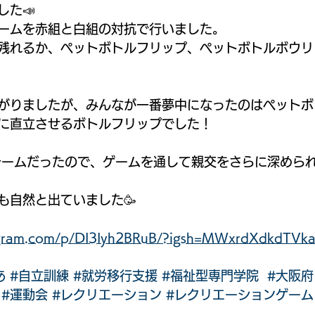
した📣
ームを赤組と白組の対抗で行いました。
残れるか、ペットボトルフリップ、ペットボトルボウリ
がりましたが、みんなが一番夢中になったのはペットボ
に直立させるボトルフリップでした！
チームだったので、ゲームを通して親交をさらに深めら
も自然と出ていました🥳
tagram.com/p/DI3Iyh2BRuB/?igsh=MWxrdXdkdTV
あ
#自立訓練
#就労移行支援
#福祉型専門学院
#大阪府
#運動会
#レクリエーション
#レクリエーションゲーム