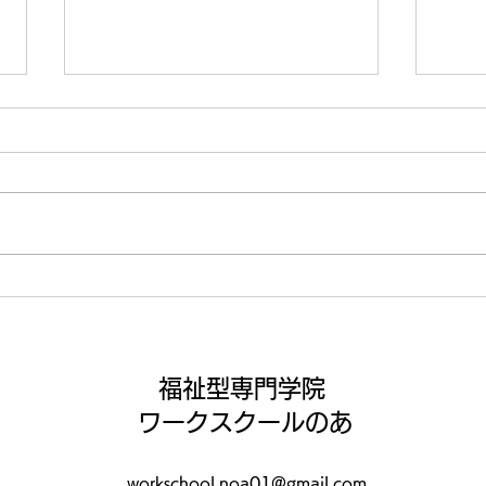
いよいよ納涼祭まであと1週
この
間😤
いこ
福祉型専門学院
ワークスクールのあ
workschool.noa01@gmail.com