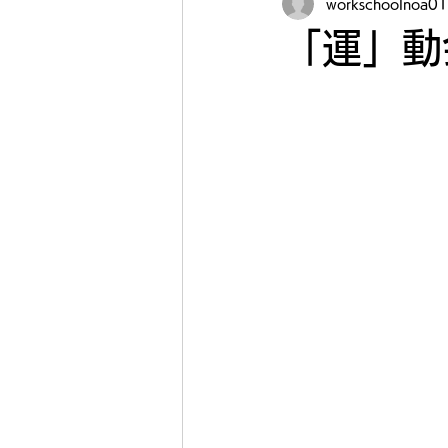
workschoolnoa01
「運」動